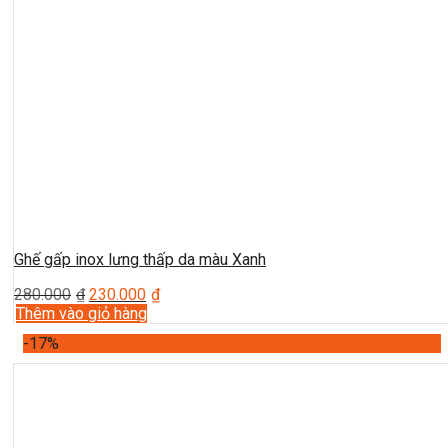
Ghế gấp inox lưng thấp da màu Xanh
280.000
₫
230.000
₫
Thêm vào giỏ hàng
-17%