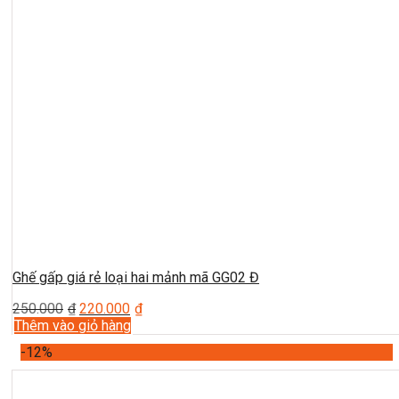
Ghế gấp giá rẻ loại hai mảnh mã GG02 Đ
250.000
₫
220.000
₫
Thêm vào giỏ hàng
-12%