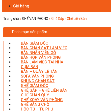
Giỏ hàng
Trang chủ
»
GHẾ VĂN PHÒNG
»
Ghế Gấp - Ghế Liền Bàn
Danh mục sản phẩm
BÀN GIÁM ĐỐC
BÀN CHÂN SẮT LÀM VIỆC
BÀN NHÂN VIÊN GỖ
BÀN HỌP VĂN PHÒNG
BÀN LÀM VIỆC TẠI NHÀ
CỤM BÀN
BÀN – QUẦY LỄ TÂN
SOFA VĂN PHÒNG
KHUNG CHÂN SẮT
GHẾ GIÁM ĐỐC
GHẾ GẤP – GHẾ LIỀN BÀN
GHẾ CHÂN QUỲ
GHẾ XOAY VĂN PHÒNG
GHẾ BĂNG CHỜ
HỘC TỦ – TỦ PHỤ