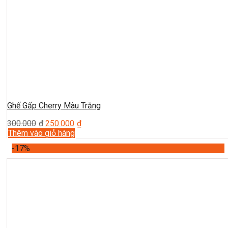
Ghế Gấp Cherry Màu Trắng
300.000
₫
250.000
₫
Thêm vào giỏ hàng
-17%