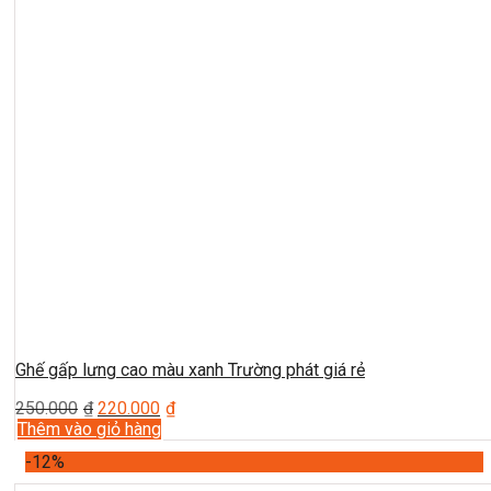
Ghế gấp lưng cao màu xanh Trường phát giá rẻ
250.000
₫
220.000
₫
Thêm vào giỏ hàng
-12%