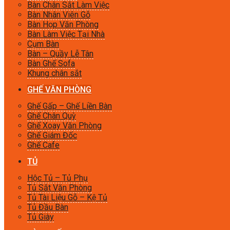
Bàn Chân Sắt Làm Việc
Bàn Nhân Viên Gỗ
Bàn Họp Văn Phòng
Bàn Làm Việc Tại Nhà
Cụm Bàn
Bàn – Quầy Lễ Tân
Bàn Ghế Sofa
Khung chân sắt
GHẾ VĂN PHÒNG
Ghế Gấp – Ghế Liền Bàn
Ghế Chân Quỳ
Ghế Xoay Văn Phòng
Ghế Giám Đốc
Ghế Cafe
TỦ
Hộc Tủ – Tủ Phụ
Tủ Sắt Văn Phòng
Tủ Tài Liệu Gỗ – Kệ Tủ
Tủ Đầu Bàn
Tủ Giày