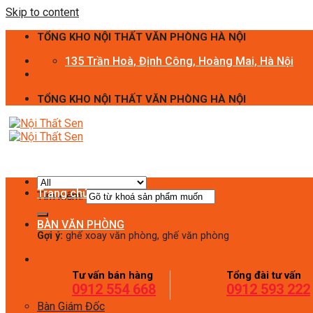
Skip to content
TỔNG KHO NỘI THẤT VĂN PHÒNG HÀ NỘI
135 Trần Hoà, Định Công, Hoàng Mai, Hà Nội
TỔNG KHO NỘI THẤT VĂN PHÒNG HÀ NỘI
Trang chủ
Tìm kiếm:
BÀN VĂN PHÒNG
Gợi ý:
ghế xoay văn phòng, ghế văn phòng
Tư vấn bán hàng
Tổng đài tư vấn
0912 554 668
0912 593 222
Bàn Giám Đốc