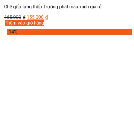
Ghế gấp lưng thấp Trường phát màu xanh giá rẻ
165.000
₫
155.000
₫
Thêm vào giỏ hàng
-14%