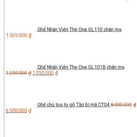
Ghế Nhân Viên The One GL110 chân mạ
1.505.000
₫
Ghế Nhân Viên The One GL101B chân mạ
1.250.000
₫
1.050.000
₫
Ghế chủ toạ to gỗ Tần bì mã CT04
8.000.000
₫
6.500.000
₫