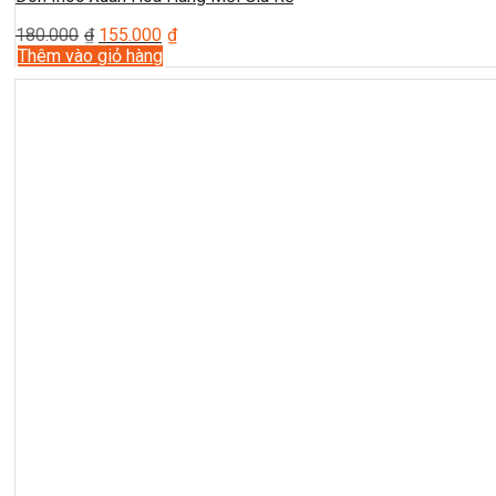
180.000
₫
155.000
₫
Thêm vào giỏ hàng