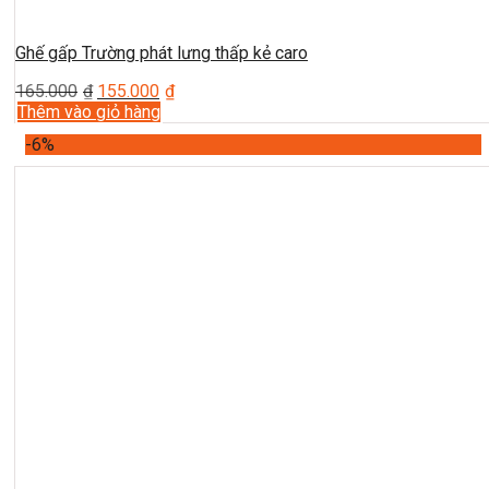
Ghế gấp Trường phát lưng thấp kẻ caro
165.000
₫
155.000
₫
Thêm vào giỏ hàng
-6%