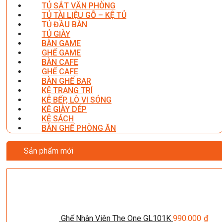
TỦ SẮT VĂN PHÒNG
TỦ TÀI LIỆU GỖ – KỆ TỦ
TỦ ĐẦU BÀN
TỦ GIÀY
BÀN GAME
GHẾ GAME
BÀN CAFE
GHẾ CAFE
BÀN GHẾ BAR
KỆ TRANG TRÍ
KỆ BẾP, LÒ VI SÓNG
KỆ GIÀY DÉP
KỆ SÁCH
BÀN GHẾ PHÒNG ĂN
Sản phẩm mới
Ghế Nhân Viên The One GL101K
990.000
₫