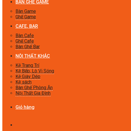
BÀN GHẾ GAME
Bàn Game
Ghế Game
CAFE, BAR
Bàn Cafe
Ghế Cafe
Bàn Ghế Bar
NỘI THẤT KHÁC
Kệ Trang Trí
Kệ Bếp, Lò Vi Sóng
Kệ Giày Dép
Kệ sách
Bàn Ghế Phòng Ăn
Nội Thất Gia Đình
Giỏ hàng